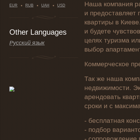
Наша компания р
EUR
RUB
UAH
USD
и предоставляет 
квартиры в Киеве
и будете чувствов
Other Languages
целях туризма и
Русский язык
выбор апартамент
Коммерческое пр
Так же наша ком
недвижимости. Эк
арендовать кварт
сроки и с максим
- бесплатная кон
- подбор вариант
- сопровождение 